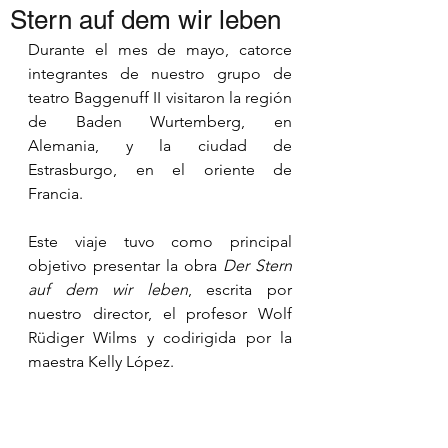
TEATRO
Stern auf dem wir leben
INTERCULTURAL
Durante el mes de mayo, catorce 
COLOMBO-ALEMAN
integrantes de nuestro grupo de 
BAGGENUFF II
teatro Baggenuff II visitaron la región 
de Baden Wurtemberg, en 
Alemania, y la ciudad de 
Estrasburgo, en el oriente de 
Francia.
Este viaje tuvo como principal 
objetivo presentar la obra 
Der Stern 
auf dem wir leben
, escrita por 
nuestro director, el profesor Wolf 
Rüdiger Wilms y codirigida por la 
maestra Kelly López.