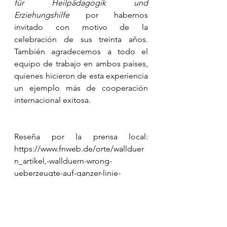
für Heilpädagogik und 
Erziehungshilfe
 por habernos 
invitado con motivo de la 
celebración de sus treinta años. 
También agradecemos a todo el 
equipo de trabajo en ambos países, 
quienes hicieron de esta experiencia 
un ejemplo más de cooperación 
internacional exitosa.
Reseña por la prensa local: 
https://www.fnweb.de/orte/wallduer
n_artikel,-wallduern-wrong-
ueberzeugte-auf-ganzer-linie-
_arid,2207319.html