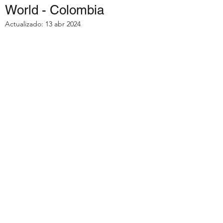
TEATRO
World - Colombia
INTERCULTURAL
Actualizado:
13 abr 2024
COLOMBO-ALEMAN
BAGGENUFF II